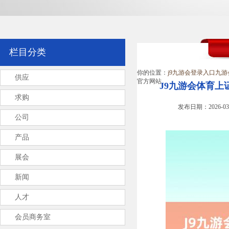
栏目分类
你的位置：
j9九游会登录入口九游
供应
官方网站
J9九游会体育上证
求购
发布日期：2026-03
公司
产品
展会
新闻
人才
会员商务室