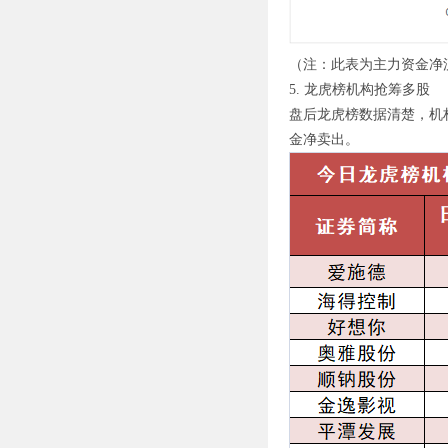
（注：此表为主力资金净
5. 龙虎榜机构抢筹多股
盘后龙虎榜数据清楚，机
金净卖出。