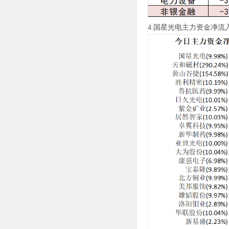
4.国星光电主力资金净流入