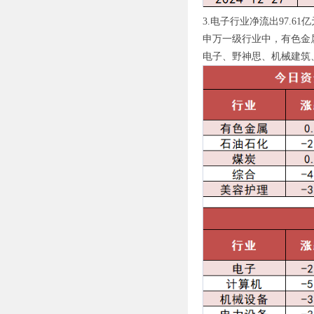
3.电子行业净流出97.61
申万一级行业中，有色金
电子、野神思、机械建筑、