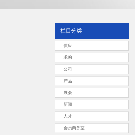
栏目分类
供应
求购
公司
产品
展会
新闻
人才
会员商务室