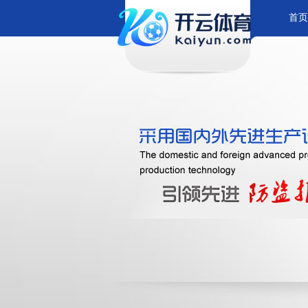
首页
人才