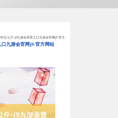
00元/公斤-j9九游会登录入口九游会官网j9·官方
入口九游会官网j9·官方网站