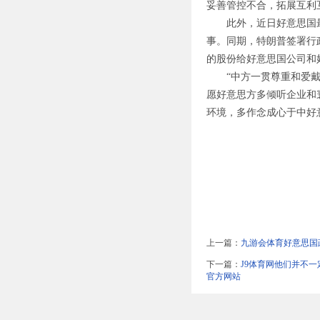
妥善管控不合，拓展互利
此外，近日好意思国最高法
事。同期，特朗普签署行政令
的股份给好意思国公司和
“中方一贯尊重和爱戴
愿好意思方多倾听企业和
环境，多作念成心于中好
上一篇：
九游会体育好意思国政
下一篇：
J9体育网他们并不一
官方网站