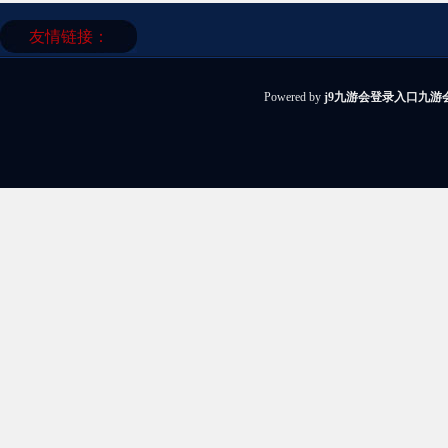
友情链接：
Powered by
j9九游会登录入口九游会