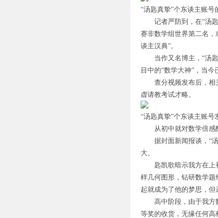
“汤匙真挚”个东谈主账号
记者严防到，在“汤匙真
赛非数学组世界第二名，
谈主汉典”。
当作又名博主，“汤匙真
目中的“数学大神”，当今
查分视频发布后，相关词
虚请教考试才略。
“汤匙真挚”个东谈主账号
从初中就对数学倍感酷
据封面新闻报谈，“汤匙
大。
匙凯歌暗示我方在上初
样几何图形，钻研数学题给
起就成为了他的梦思，但
高中阶段，由于我方数
等奖的收货，无缘任何高