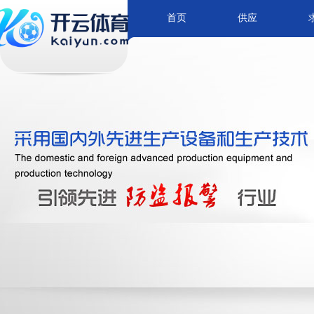
首页
供应
人才
会员商务室