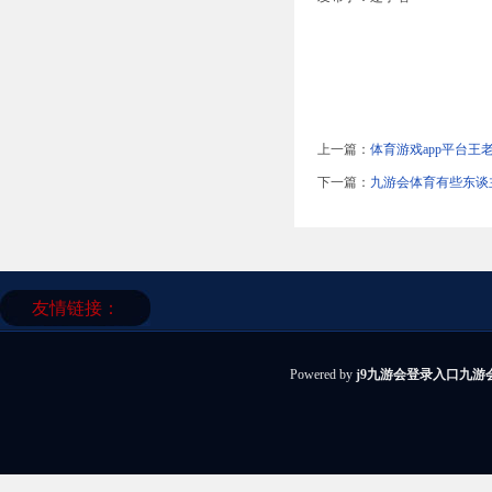
上一篇：
体育游戏app平台王
下一篇：
九游会体育有些东谈主
友情链接：
Powered by
j9九游会登录入口九游会