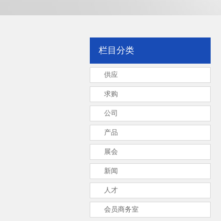
栏目分类
供应
求购
公司
产品
展会
新闻
人才
会员商务室