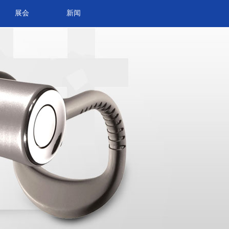
展会
新闻