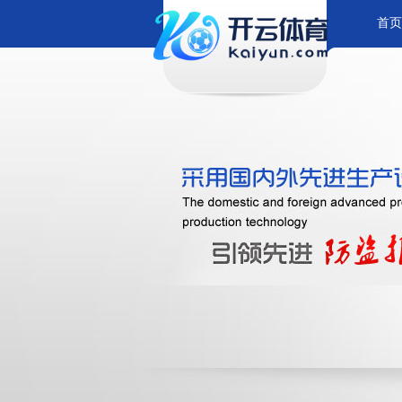
首页
人才