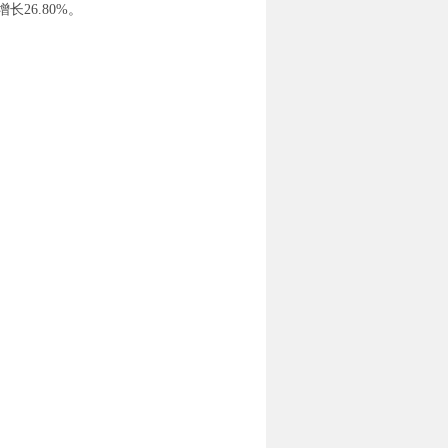
26.80%。