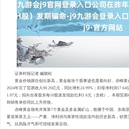
证券时报记者 臧晓松
黄金价钱握住创出新高，黄金板块个股事迹也显着向好。赤峰黄金（6
2024年完了贸易收入90.26亿元，同比增长24.99%；归母净利润17.6
1.07元；拟向合座股东每10股派发现款红利1.6元（含税）。本期
和销售单价同比上升所致。
赤峰黄金领有并筹算7个黄金及多金属矿山，散播于中国、东南亚和
要道筹算主义——产量、净利润与筹算性现款流均创历史新高，钞票
气、抗风险才气和可捏续发展后劲。