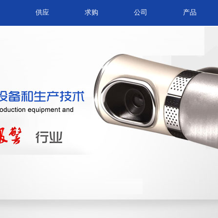
供应
求购
公司
产品
会员商务室