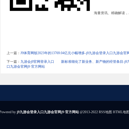
海量资讯、精确解读，
上一篇：
J9体育网较2023年的13769.04亿元小幅增多-j9九游会登录入口九游会官
下一篇：
九游会j9官网登录入口 新标准细化了新业务、新产物的经管条目-j9
口九游会官网j9·官方网站
Powered by
j9九游会登录入口九游会官网j9·官方网站
@2013-2022
RSS地图
HTML地