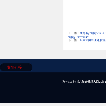
上一篇：
九游会j9官网登录入
官网j9·官方网站
下一篇：
J9体育网中证港股通
友情链接：
Powered by
j9九游会登录入口九游会