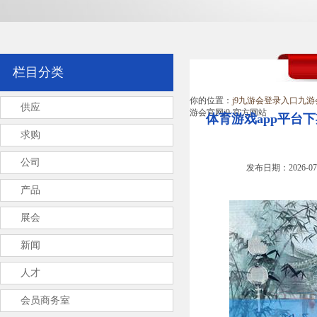
栏目分类
你的位置：
j9九游会登录入口九游
供应
游会官网j9·官方网站
体育游戏app平台下期
求购
公司
发布日期：2026-07
产品
展会
新闻
人才
会员商务室