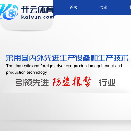
首页
供应
人才
会员商务室