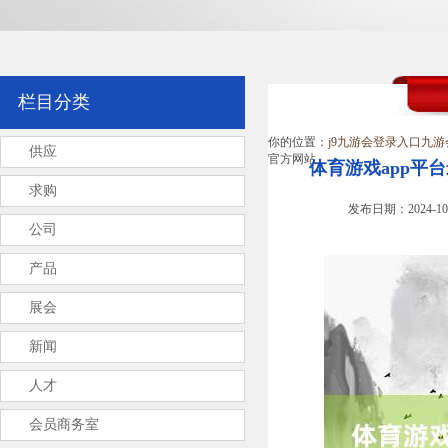
栏目分类
你的位置：
j9九游会登录入口九游
供应
官方网站
体育游戏app平台
求购
发布日期：2024-10
公司
产品
展会
新闻
人才
会员商务室