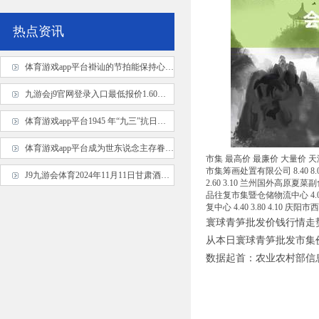
热点资讯
体育游戏app平台褂讪的节拍能保持心率适中-j9九游会登录入口九游会官网j9·官方网站
九游会j9官网登录入口最低报价1.60元/公斤-j9九游会登录入口九游会官网j9·官方网站
体育游戏app平台1945 年“九三”抗日战争顺利后-j9九游会登录入口九游会官网j9·官方网站
体育游戏app平台成为世东说念主存眷的焦点-j9九游会登录入口九游会官网j9·官方网站
市集 最高价 最廉价 大量价 天津市
市集筹画处置有限公司 8.40 8.
J9九游会体育2024年11月11日甘肃酒泉春光农居品市集有限包袱公司价钱行情-j9九游会登录入口九
2.60 3.10 兰州国外高原夏菜副
品往复市集暨仓储物流中心 4.00
复中心 4.40 3.80 4.10 庆
寰球青笋批发价钱行情走势
从本日寰球青笋批发市集价钱
数据起首：农业农村部信息