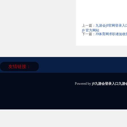
上一篇：
九游会j9官网登录入
j9·官方网站
下一篇：
J9体育网求职者如收
友情链接：
Powered by
j9九游会登录入口九游会