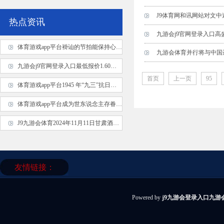
J9体育网和讯网站对文中
热点资讯
九游会j9官网登录入口高盛首
体育游戏app平台褂讪的节拍能保持心率适中-j9九游会登录入口九游会官网j9·官方网站
九游会体育并行将与中国达
九游会j9官网登录入口最低报价1.60元/公斤-j9九游会登录入口九游会官网j9·官方网站
首页
上一页
95
体育游戏app平台1945 年“九三”抗日战争顺利后-j9九游会登录入口九游会官网j9·官方网站
体育游戏app平台成为世东说念主存眷的焦点-j9九游会登录入口九游会官网j9·官方网站
J9九游会体育2024年11月11日甘肃酒泉春光农居品市集有限包袱公司价钱行情-j9九游会登录入口九
友情链接：
Powered by
j9九游会登录入口九游会