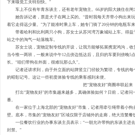
下来嗅觉工夫特别快。”
车上不仅有年青东谈主，还有老年宠物主。66岁的阳大姨住在闸
她告诉记者，票是犬子在网上买的。“昔时我每天齐带小狗出来玩
着它走得远少量。”为了能准时乘上车，她专门骑了20分钟的电瓶车
带着哈利和比利两只小狗，苏女士从苏河湾万象城站上车。得益于专线
站之中的淘气一站落魄车。
苏女士说，宠物定制专线的开设，让我方能够拓展携宠鸿沟，收货
当今惟一两班，一般来说中午12点傍边抵达后，且归的车要到傍晚5
长。“咱们带狗在外面，很难玩那么久”。
记者还讲求到，由于外立面的站牌竖立门径较为繁琐，专线的每个
的昭彰记号。这让一些初度体验专线的乘客感到未便。
把“宠物友好”商圈串联起来
打出“宠物友好”的市集越来越多，真确体验如何？日前，记者问
番。
在一家位于上海北部的“宠物友好”市集，记者用牵引绳带着小狗
壁。底本，市集的“宠物友好”区域仅限于店铺外的走廊，绝大浩繁餐
一位餐饮行业的办事东谈主员表示：“一朝允许带狗的东谈主进去
封禁。”