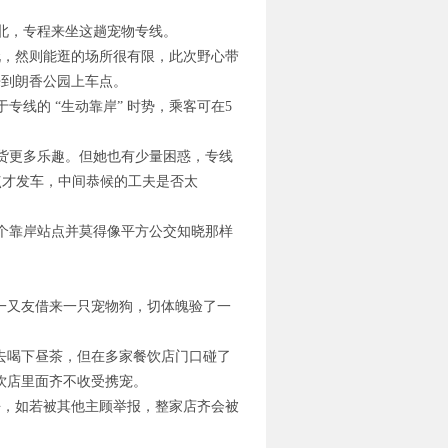
北，专程来坐这趟宠物专线。
，然则能逛的场所很有限，此次野心带
来到朗香公园上车点。
的 “生动靠岸” 时势，乘客可在5
更多乐趣。但她也有少量困惑，专线
点才发车，中间恭候的工夫是否太
靠岸站点并莫得像平方公交知晓那样
一又友借来一只宠物狗，切体魄验了一
去喝下昼茶，但在多家餐饮店门口碰了
饮店里面齐不收受携宠。
，如若被其他主顾举报，整家店齐会被