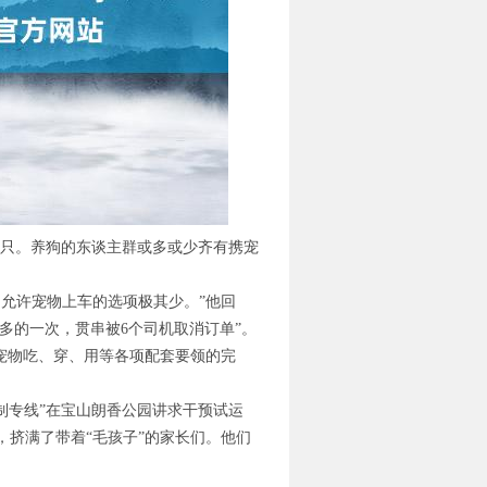
万只。养狗的东谈主群或多或少齐有携宠
允许宠物上车的选项极其少。”他回
多的一次，贯串被6个司机取消订单”。
宠物吃、穿、用等各项配套要领的完
专线”在宝山朗香公园讲求干预试运
挤满了带着“毛孩子”的家长们。他们