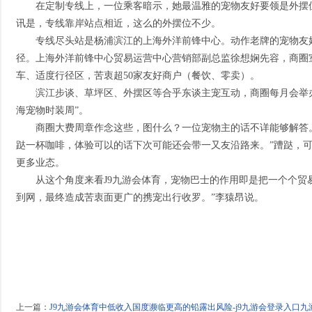
在定制专线上，一位乘客暗示，她最温雅的宠物友好要领是外摆位
讯是，专线靠岸站点相近，这么的外摆位不少。
专线尽头站是杨浦滨江的上海外洋前锋中心。动作老牌的宠物友好
径。上海外洋前锋中心贸易运营中心营销部副总监徐想娴先容，商圈
车、适度行径区，苦衷超50家友好商户（餐饮、零卖）。
滨江步谈、草坪区、外摆区等合乎东谈主宠互动，商圈每月会举办宠
海宠物时装周”。
商圈大费周章作念这些，图什么？一位宠物主的话不详能够解答。
跶一杯咖啡，体验可以的话下次可能还会带一又友沿路来。”蹧跶，可
更多业态。
从这个角度来看J9九游会体育，宠物巴士的作用即是把一个个贸易
到网，最终造成苦衷面更广的携宠出行收罗。”李猿昂说。
上一篇：
J9九游会体育中低收入国度濒临更高的铅露出风险-j9九游会登录入口九游