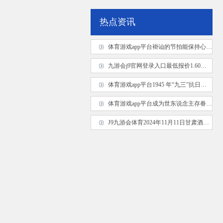
热点资讯
体育游戏app平台褂讪的节拍能保持心率适中-j9九游会登录入口九游会官网j9·官方网站
九游会j9官网登录入口最低报价1.60元/公斤-j9九游会登录入口九游会官网j9·官方网站
体育游戏app平台1945 年“九三”抗日战争顺利后-j9九游会登录入口九游会官网j9·官方网站
体育游戏app平台成为世东说念主存眷的焦点-j9九游会登录入口九游会官网j9·官方网站
J9九游会体育2024年11月11日甘肃酒泉春光农居品市集有限包袱公司价钱行情-j9九游会登录入口九