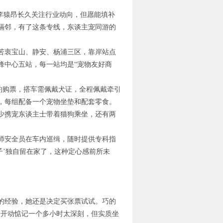
李猿昂长久关注行业动向，但愿能填补
隔邻，有了这条专线，东谈主宠同游的
衷宝山、静安、杨浦三区，靠岸站点
锋中心五站，每一站均是“宠物友好商
P 预约购票，搭车需佩戴犬证，全程佩戴牵引
主，每组配备一个宠物坐垫和配套零食。
携宠东谈主士带着猫狗乘坐，还有两
安全员在车内巡缉，随时提供专科指
子’独自留在家了，这种定心感前所未
经验，她还是决定买张票试试。巧的
一开动惦记一个多小时太深刻，但实质坐