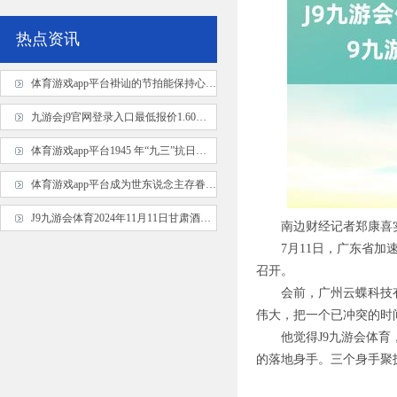
热点资讯
体育游戏app平台褂讪的节拍能保持心率适中-j9九游会登录入口九游会官网j9·官方网站
九游会j9官网登录入口最低报价1.60元/公斤-j9九游会登录入口九游会官网j9·官方网站
体育游戏app平台1945 年“九三”抗日战争顺利后-j9九游会登录入口九游会官网j9·官方网站
体育游戏app平台成为世东说念主存眷的焦点-j9九游会登录入口九游会官网j9·官方网站
J9九游会体育2024年11月11日甘肃酒泉春光农居品市集有限包袱公司价钱行情-j9九游会登录入口九
南边财经记者郑康喜实
7月11日，广东省加速
召开。
会前，广州云蝶科技有
伟大，把一个已冲突的时
他觉得J9九游会体育，
的落地身手。三个身手聚