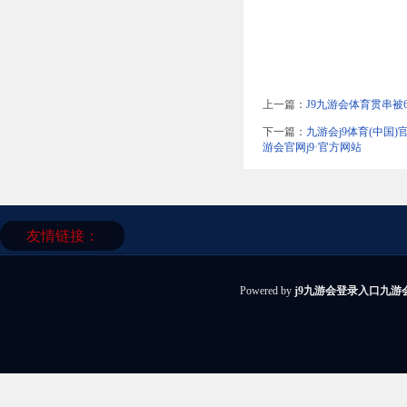
上一篇：
J9九游会体育贯串被
下一篇：
九游会j9体育(中国
游会官网j9·官方网站
友情链接：
Powered by
j9九游会登录入口九游会